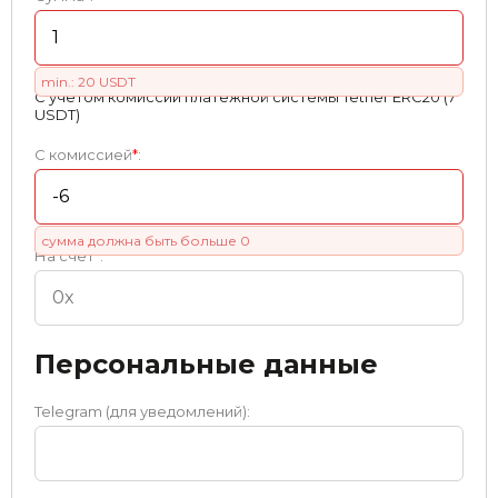
min.: 20 USDT
С учетом комиссии платежной системы Tether ERC20 (7
USDT)
С комиссией
*
:
сумма должна быть больше 0
На счет
*
:
Персональные данные
Telegram (для уведомлений):