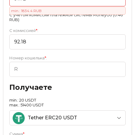
min.: 1834.4 RUB
С учетом комиссии платежной системы MoneyGo (0.46
RUB)
С комиссией
*
:
Номер кошелька
*
:
Получаете
min.: 20 USDT
max.: 51400 USDT
Tether ERC20 USDT
Сумма
*
: