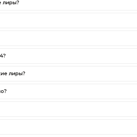
е лиры?
4?
кие лиры?
но?