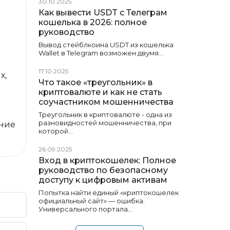
30.10.2025
Как вывести USDT с Телеграм
кошелька в 2026: полное
руководство
Вывод стейблкоина USDT из кошелька
Wallet в Telegram возможен двумя…
17.10.2025
х,
Что такое «треугольник» в
криптовалюте и как не стать
соучастником мошенничества
Треугольник в криптовалюте - одна из
разновидностей мошенничества, при
яние
которой…
26.09.2025
Вход в криптокошелек: Полное
руководство по безопасному
доступу к цифровым активам
Попытка найти единый «криптокошелек
официальный сайт» — ошибка.
Универсального портала…