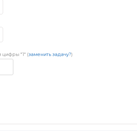
ем цифры
"1"
(
заменить задачу?
)