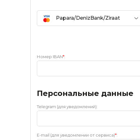
Papara/DenizBank/Ziraat
Bank/VakifBank TRY
Номер IBAN
*
:
Персональные данные
Telegram (для уведомлений):
E-mail (для уведомлении от сервиса)
*
: