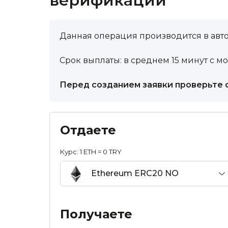
верификации
Данная операция производится в авт
Срок выплаты: в среднем 15 минут с м
Перед созданием заявки проверьте 
Отдаете
Курс:
1 ETH = 0 TRY
Ethereum ERC20 NO
AML&KYC ETH
Получаете