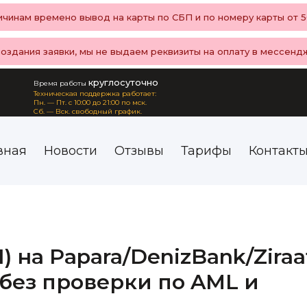
чинам времено вывод на карты по СБП и по номеру карты от 50
создания заявки, мы не выдаем реквизиты на оплату в мессенд
круглосуточно
Время работы
Техническая поддержка работает:
Пн. — Пт. с 10:00 до 21:00 по мск.
Сб. — Вск. свободный график.
вная
Новости
Отзывы
Тарифы
Контакт
 на Papara/DenizBank/Ziraa
 без проверки по AML и