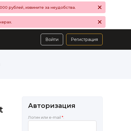
00 рублей, извините за неудобства.
жерах.
Войти
Регистрация
ы
Авторизация
t
Логин или e-mail
*
: