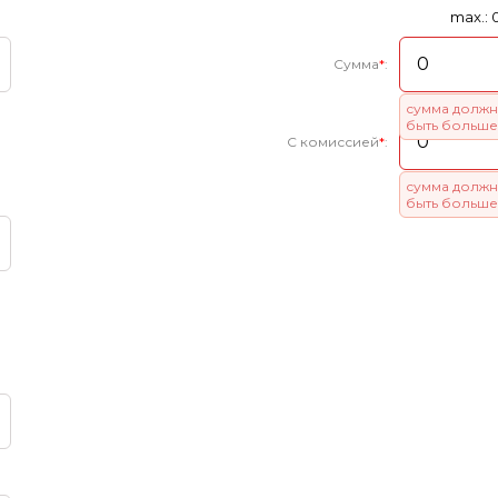
max.: 
Сумма
*
:
сумма должн
быть больше
С комиссией
*
:
сумма должн
быть больше