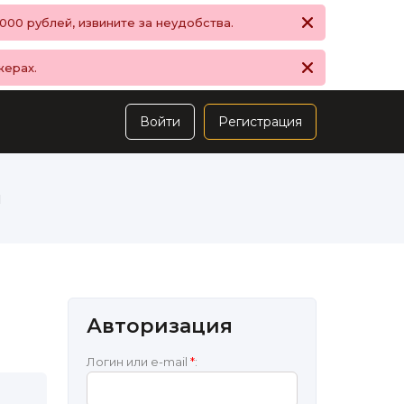
00 рублей, извините за неудобства.
жерах.
Войти
Регистрация
ы
Авторизация
Логин или e-mail
*
: