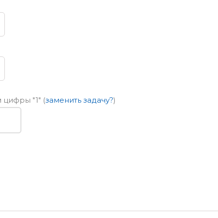
ем цифры
"1"
(
заменить задачу?
)