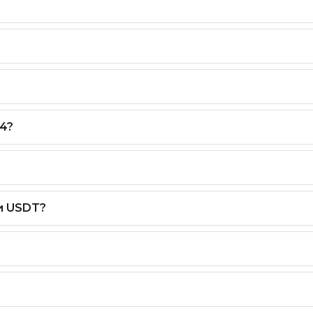
4?
и USDT?