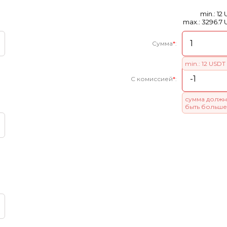
min.: 12
max.: 3296.7
Сумма
*
:
min.: 12 USDT
С комиссией
*
:
сумма должн
быть больше