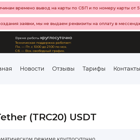
чинам времено вывод на карты по СБП и по номеру карты от 50
создания заявки, мы не выдаем реквизиты на оплату в мессенд
круглосуточно
Время работы
Техническая поддержка работает:
Пн. — Пт. с 10:00 до 21:00 по мск.
Сб. — Вск. свободный график.
вная
Новости
Отзывы
Тарифы
Контакт
ether (TRC20) USDT
оматическом режиме круглосуточно.