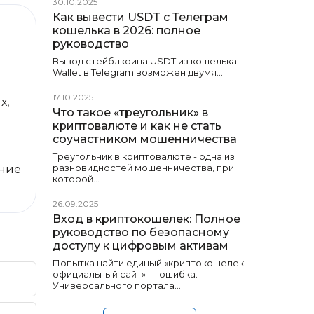
30.10.2025
Как вывести USDT с Телеграм
кошелька в 2026: полное
руководство
Вывод стейблкоина USDT из кошелька
Wallet в Telegram возможен двумя…
17.10.2025
х,
Что такое «треугольник» в
криптовалюте и как не стать
соучастником мошенничества
Треугольник в криптовалюте - одна из
разновидностей мошенничества, при
яние
которой…
26.09.2025
Вход в криптокошелек: Полное
руководство по безопасному
доступу к цифровым активам
Попытка найти единый «криптокошелек
официальный сайт» — ошибка.
Универсального портала…