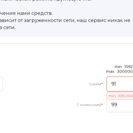
учения нами средств.
висит от загруженности сети, наш сервис никак не
 сети.
min.: 109
max.: 30000
Сумма
*
:
min.: 1092 R
С комиссией
*
: