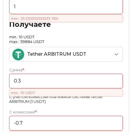
min.: 33.333333333333 TRX
Получаете
min.: 10 USDT
max.: 39884 USDT
Tether ARBITRUM USDT
Сумма
*
:
min.: 10 USDT
С учетом комиссии платежной системы Tether
ARBITRUM (1 USDT)
С комиссией
*
: