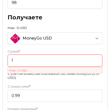
Получаете
max.: 0 USD
MoneyGo USD
Сумма
*
:
max.: 0 USD
С учетом комиссии платежной системы MoneyGo (0.01
USD)
С комиссией
*
:
Номер кошелька
*
: