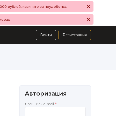
00 рублей, извините за неудобства.
жерах.
Войти
Регистрация
ы
Авторизация
а
Логин или e-mail
*
: