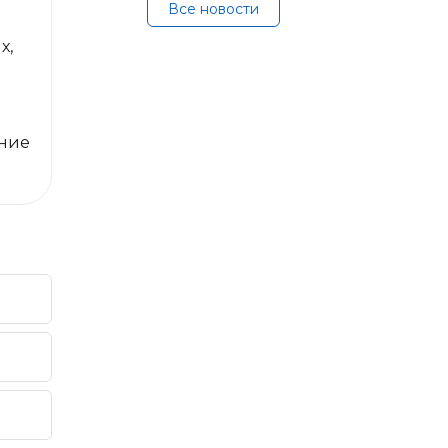
Все новости
х,
яние