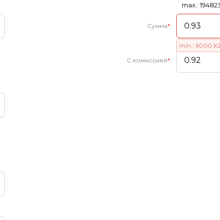
max.: 19482
Сумма
*
:
min.: 6000 K
С комиссией
*
: