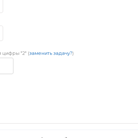
ем цифры
"2"
(
заменить задачу?
)