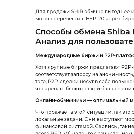
Для продажи SHIB обычно выгоднее ис
можно перевести в BEP-20 через бир
Способы обмена Shiba I
Анализ для пользовате
Международные биржи и P2P-платф
Хотя крупные биржи предлагают P2P-п
соответствует запросу на анонимность
того, P2P-сделки несут в себе повыш
что чревато блокировкой банковской 
Онлайн-обменники — оптимальный м
Что поражает в этой ситуации, так э
локальные задачи. Они выступают м
финансовой системой. Сервисы, такие
всего BEP-20) на тенге с зачислением 