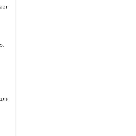
ает
о,
 для