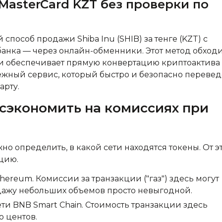
/MasterCard KZT без проверки по
особ продажи Shiba Inu (SHIB) за тенге (KZT) с
 банка — через онлайн-обменники. Этот метод обход
 и обеспечивает прямую конвертацию криптоактива
ежный сервис, который быстро и безопасно перевед
арту.
к сэкономить на комиссиях при
о определить, в какой сети находятся токены. От э
цию.
thereum. Комиссии за транзакции ("газ") здесь могут
одажу небольших объемов просто невыгодной.
ети BNB Smart Chain. Стоимость транзакции здесь
о центов.