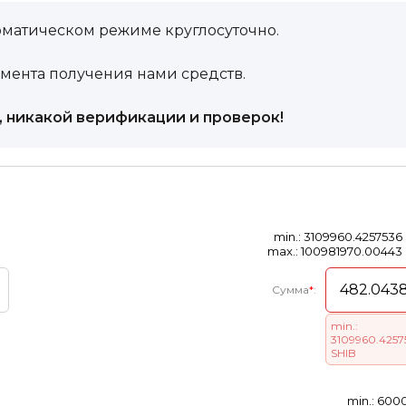
оматическом режиме круглосуточно.
омента получения нами средств.
в, никакой верификации и проверок!
min.: 3109960.4257536
max.: 100981970.00443
Сумма
*
:
min.:
3109960.4257
SHIB
min.: 600