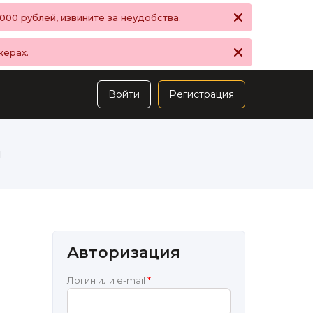
00 рублей, извините за неудобства.
жерах.
Войти
Регистрация
ы
Авторизация
Логин или e-mail
*
: