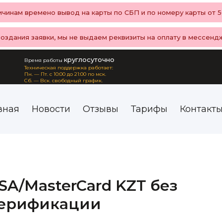
чинам времено вывод на карты по СБП и по номеру карты от 50
создания заявки, мы не выдаем реквизиты на оплату в мессенд
круглосуточно
Время работы
Техническая поддержка работает:
Пн. — Пт. с 10:00 до 21:00 по мск.
Сб. — Вск. свободный график.
вная
Новости
Отзывы
Тарифы
Контакт
ISA/MasterCard KZT без
верификации