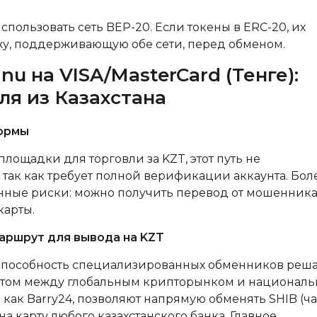
пользовать сеть BEP-20. Если токены в ERC-20, их
жу, поддерживающую обе сети, перед обменом.
nu на VISA/MasterCard (Тенге):
ля из Казахстана
ормы
лощадки для торговли за KZT, этот путь не
, так как требует полной верификации аккаунта. Бол
енные риски: можно получить перевод от мошенника
карты.
аршрут для вывода на KZT
то способность специализированных обменников реш
остом между глобальным крипторынком и национал
 как Barry24, позволяют напрямую обменять SHIB (ч
на карту любого казахстанского банка. Главное