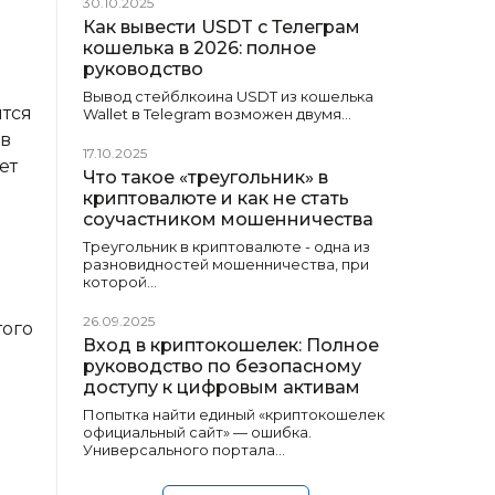
30.10.2025
Как вывести USDT с Телеграм
кошелька в 2026: полное
руководство
Вывод стейблкоина USDT из кошелька
ится
Wallet в Telegram возможен двумя…
 в
17.10.2025
ет
Что такое «треугольник» в
криптовалюте и как не стать
соучастником мошенничества
Треугольник в криптовалюте - одна из
разновидностей мошенничества, при
которой…
26.09.2025
того
Вход в криптокошелек: Полное
руководство по безопасному
доступу к цифровым активам
Попытка найти единый «криптокошелек
официальный сайт» — ошибка.
Универсального портала…