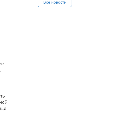
Все новости
ее
,
ать
ьной
аще