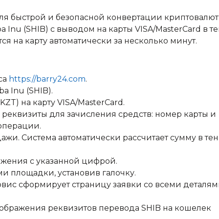
для быстрой и безопасной конвертации криптовалют
a Inu (SHIB) с выводом на карты VISA/MasterCard в т
я на карту автоматически за несколько минут.
са
https://barry24.com
.
a Inu (SHIB).
KZT) на карту VISA/MasterCard.
 реквизиты для зачисления средств: номер карты и
 операции.
ажи. Система автоматически рассчитает сумму в тен
ажения с указанной цифрой.
и площадки, установив галочку.
рвис сформирует страницу заявки со всеми деталя
отображения реквизитов перевода SHIB на кошелек