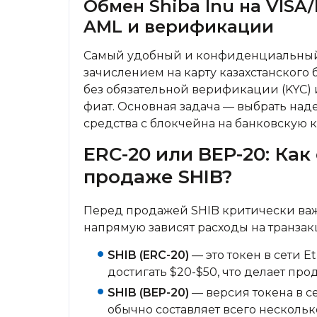
Обмен Shiba Inu на VISA
AML и верификации
Самый удобный и конфиденциальный сп
зачислением на карту казахстанского
без обязательной верификации (KYC)
фиат. Основная задача — выбрать над
средства с блокчейна на банковскую к
ERC-20 или BEP-20: Ка
продаже SHIB?
Перед продажей SHIB критически важн
напрямую зависят расходы на транзак
SHIB (ERC-20)
— это токен в сети E
достигать $20-$50, что делает пр
SHIB (BEP-20)
— версия токена в с
обычно составляет всего нескольк