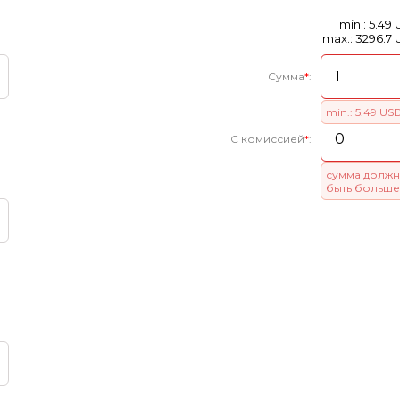
min.: 5.49
max.: 3296.7
Сумма
*
:
min.: 5.49 US
С комиссией
*
:
сумма должн
быть больше