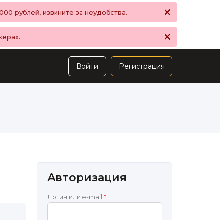
00 рублей, извините за неудобства.
жерах.
Войти
Регистрация
ы
Авторизация
Логин или e-mail
*
: