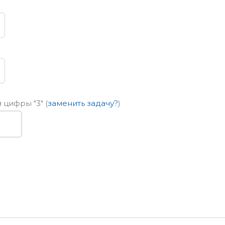
ем цифры
"3"
(
заменить задачу?
)