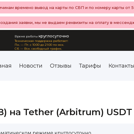
чинам времено вывод на карты по СБП и по номеру карты от 50
создания заявки, мы не выдаем реквизиты на оплату в мессенд
круглосуточно
Время работы
Техническая поддержка работает:
Пн. — Пт. с 10:00 до 21:00 по мск.
Сб. — Вск. свободный график.
вная
Новости
Отзывы
Тарифы
Контакт
 на Tether (Arbitrum) USDT
оматическом режиме круглосуточно.