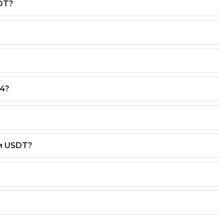
DT?
4?
и USDT?