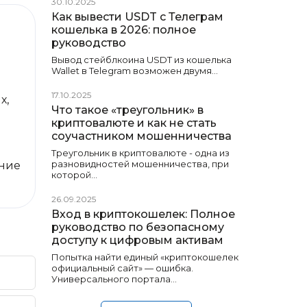
30.10.2025
Как вывести USDT с Телеграм
кошелька в 2026: полное
руководство
Вывод стейблкоина USDT из кошелька
Wallet в Telegram возможен двумя…
17.10.2025
х,
Что такое «треугольник» в
криптовалюте и как не стать
соучастником мошенничества
Треугольник в криптовалюте - одна из
разновидностей мошенничества, при
яние
которой…
26.09.2025
Вход в криптокошелек: Полное
руководство по безопасному
доступу к цифровым активам
Попытка найти единый «криптокошелек
официальный сайт» — ошибка.
Универсального портала…