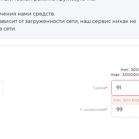
учения нами средств.
висит от загруженности сети, наш сервис никак не
 сети.
min.: 50
max.: 30000
Сумма
*
:
min.: 500 RU
С комиссией
*
: