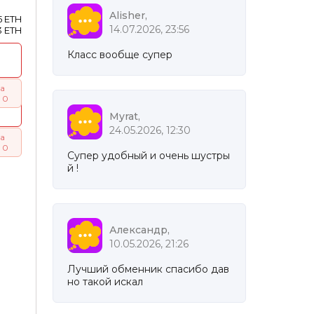
Alisher,
5 ETH
14.07.2026, 23:56
3 ETH
Класс вообще супер
а
 0
Myrat,
24.05.2026, 12:30
а
 0
Супер удобный и очень шустры
й !
Александр,
10.05.2026, 21:26
Лучший обменник спасибо дав
но такой искал