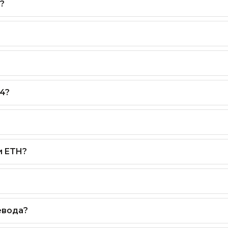
?
4?
и ETH?
евода?