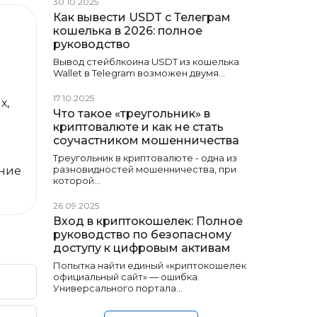
30.10.2025
Как вывести USDT с Телеграм
кошелька в 2026: полное
руководство
Вывод стейблкоина USDT из кошелька
Wallet в Telegram возможен двумя…
17.10.2025
х,
Что такое «треугольник» в
криптовалюте и как не стать
соучастником мошенничества
Треугольник в криптовалюте - одна из
разновидностей мошенничества, при
яние
которой…
26.09.2025
Вход в криптокошелек: Полное
руководство по безопасному
доступу к цифровым активам
Попытка найти единый «криптокошелек
официальный сайт» — ошибка.
Универсального портала…