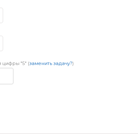
ем цифры
"5"
(
заменить задачу?
)