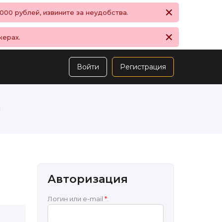
00 рублей, извините за неудобства.
жерах.
Войти
Регистрация
ы
Авторизация
Логин или e-mail
*
: