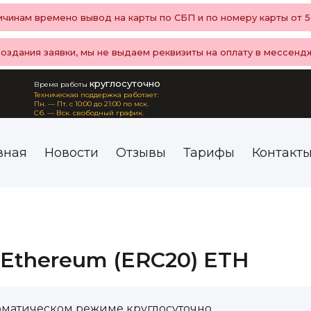
чинам времено вывод на карты по СБП и по номеру карты от 50
создания заявки, мы не выдаем реквизиты на оплату в мессенд
круглосуточно
Время работы
Техническая поддержка работает:
Пн. — Пт. с 10:00 до 21:00 по мск.
Сб. — Вск. свободный график.
вная
Новости
Отзывы
Тарифы
Контакт
 Ethereum (ERC20) ETH
оматическом режиме круглосуточно.