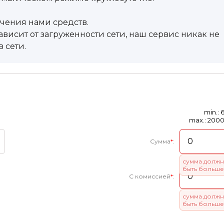
учения нами средств.
висит от загруженности сети, наш сервис никак не
 сети.
min.: 
max.: 200
Сумма
*
:
сумма должн
быть больше
С комиссией
*
:
сумма должн
быть больше