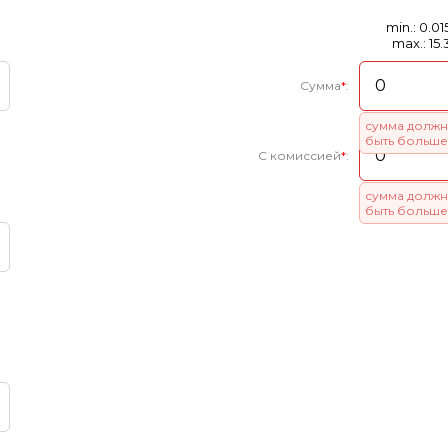
min.: 0.01
max.: 15.
Сумма
*
:
сумма должн
быть больше
С комиссией
*
:
сумма должн
быть больше