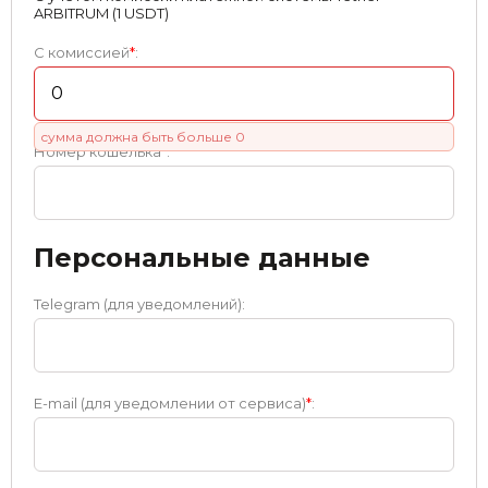
ARBITRUM (1 USDT)
С комиссией
*
:
сумма должна быть больше 0
Номер кошелька
*
:
Персональные данные
Telegram (для уведомлений):
E-mail (для уведомлении от сервиса)
*
: