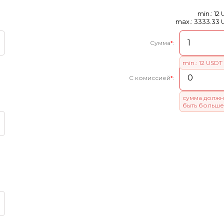
min.: 12
max.: 3333.33
Сумма
*
:
min.: 12 USDT
С комиссией
*
:
сумма должн
быть больше