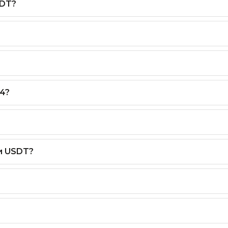
SDT?
4?
и USDT?