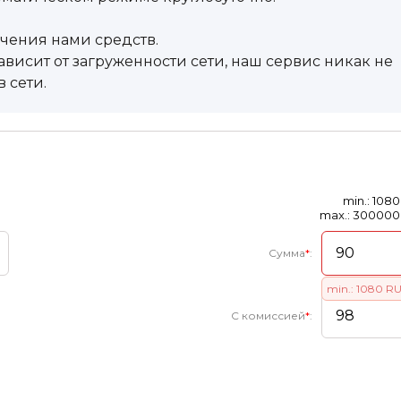
учения нами средств.
висит от загруженности сети, наш сервис никак не
 сети.
min.: 108
max.: 30000
Сумма
*
:
min.: 1080 R
С комиссией
*
: