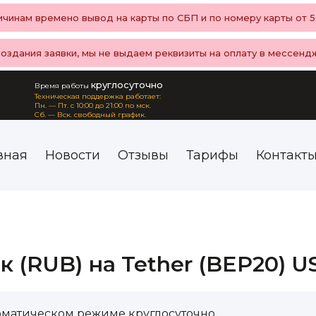
чинам времено вывод на карты по СБП и по номеру карты от 50
создания заявки, мы не выдаем реквизиты на оплату в мессенд
круглосуточно
Время работы
Техническая поддержка работает:
Пн. — Пт. с 10:00 до 21:00 по мск.
Сб. — Вск. свободный график.
вная
Новости
Отзывы
Тарифы
Контакт
 (RUB) на Tether (BEP20) U
оматическом режиме круглосуточно.