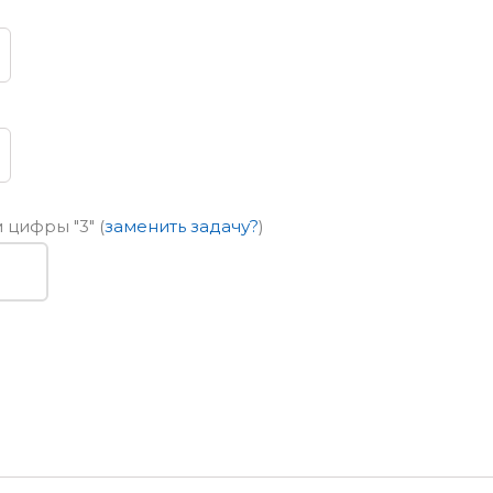
ем цифры
"3"
(
заменить задачу?
)