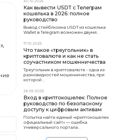
30.10.2025
Как вывести USDT с Телеграм
кошелька в 2026: полное
руководство
Вывод стейблкоина USDT из кошелька
Wallet в Telegram возможен двумя…
17.10.2025
х,
Что такое «треугольник» в
криптовалюте и как не стать
соучастником мошенничества
Треугольник в криптовалюте - одна из
разновидностей мошенничества, при
яние
которой…
26.09.2025
Вход в криптокошелек: Полное
руководство по безопасному
доступу к цифровым активам
Попытка найти единый «криптокошелек
официальный сайт» — ошибка.
Универсального портала…