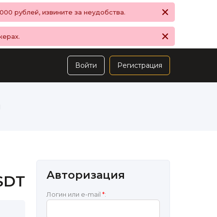
00 рублей, извините за неудобства.
жерах.
Войти
Регистрация
ы
Авторизация
SDT
Логин или e-mail
*
: