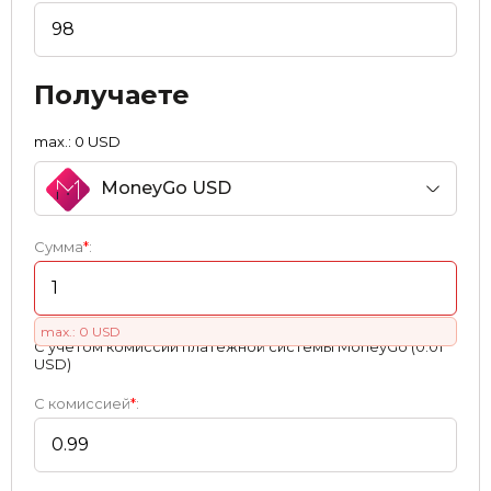
Получаете
max.: 0 USD
MoneyGo USD
Сумма
*
:
max.: 0 USD
С учетом комиссии платежной системы MoneyGo (0.01
USD)
С комиссией
*
: