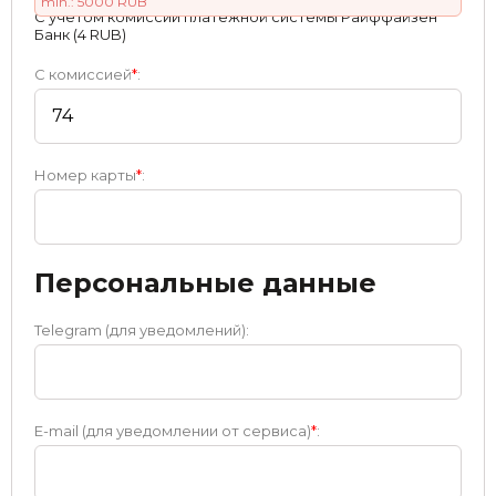
min.: 5000 RUB
С учетом комиссии платежной системы Райффайзен
Банк (4 RUB)
С комиссией
*
:
Номер карты
*
:
Персональные данные
Telegram (для уведомлений):
E-mail (для уведомлении от сервиса)
*
: