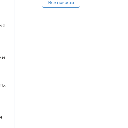
Все новости
ые
ми
ть.
я