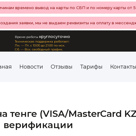
чинам времено вывод на карты по СБП и по номеру карты от 50
создания заявки, мы не выдаем реквизиты на оплату в мессенд
круглосуточно
Время работы
Техническая поддержка работает:
Пн. — Пт. с 10:00 до 21:00 по мск.
Сб. — Вск. свободный график.
вная
Новости
Отзывы
Тарифы
Контакт
на тенге (VISA/MasterCard K
 и верификации