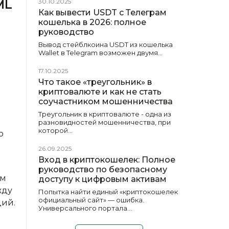
ML
30.10.2025
Как вывести USDT с Телеграм
кошелька в 2026: полное
руководство
Вывод стейблкоина USDT из кошелька
Wallet в Telegram возможен двумя…
17.10.2025
Что такое «треугольник» в
криптовалюте и как не стать
соучастником мошенничества
Треугольник в криптовалюте - одна из
разновидностей мошенничества, при
которой…
о
26.09.2025
Вход в криптокошелек: Полное
руководство по безопасному
ем
доступу к цифровым активам
жду
Попытка найти единый «криптокошелек
официальный сайт» — ошибка.
ций.
Универсального портала…