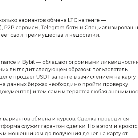
олько вариантов обмена LTC на тенге —
, P2P сервисы, Telegram-боты и Специализированн
еет свои преимущества и недостатки.
inance и Bybit — обладают огромными ликвидностя
их выглядит следующем образом: пользователь
зделе продает USDT за тенге в зачислением на карту
го на данных биржах необходимо пройти проверку
документов) и тем самым теряется любая анонимнос
вариантов обмена и курсов. Сделка проводится
форма служит гарантом сделки. Но в этом и кроютс
ным мошенником до получения денег на карту от