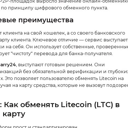
 P2P-площадок выросло значение онлайн-обменник
 по принципу цифрового обменного пункта.
евые преимущества
клиента на свой кошелек, а со своего банковского
арту клиента. Ключевое отличие — сервис выступает
и на себя. Он использует собственные, проверенны
рует "чистоту" перевода для банка-получателя.
arry24
, выступают готовым решением. Они
нзакций без обязательной верификации и глубоки
 Это позволяет пользователю обменять Litecoin на
учая на карту средства, которые не вызовут подозр
Как обменять Litecoin (LTC) в
 карту
форм прост и стандартизирован.