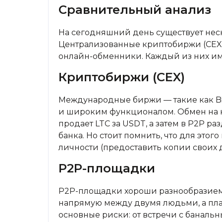
Сравнительный анализ
На сегодняшний день существует неск
Централизованные криптобиржи (CEX)
онлайн-обменники. Каждый из них им
Криптобиржи (CEX)
Международные биржи — такие как B
и широким функционалом. Обмен на н
продает LTC за USDT, а затем в P2P ра
банка. Но стоит помнить, что для это
личности (предоставить копии своих 
P2P-площадки
P2P-площадки хороши разнообразием 
напрямую между двумя людьми, а плат
основные риски: от встречи с баналь