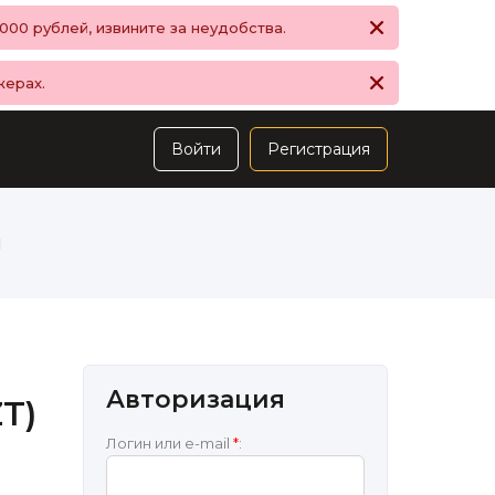
00 рублей, извините за неудобства.
жерах.
Войти
Регистрация
ы
Авторизация
ZT)
Логин или e-mail
*
: