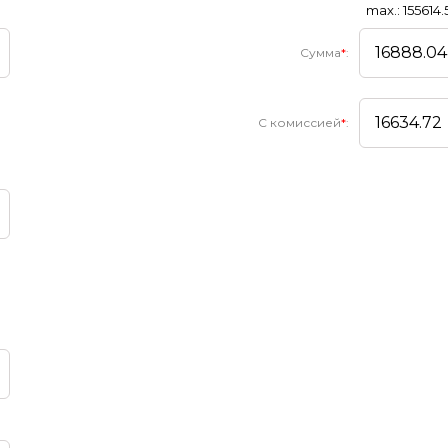
max.: 155614.
Сумма
*
:
С комиссией
*
: