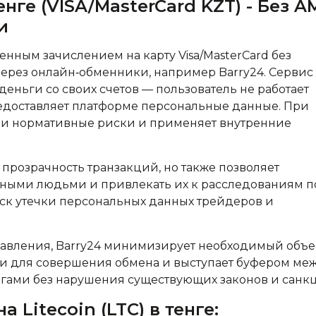
енге (VISA/MasterCard KZT) - Без A
и
овенным зачислением на карту Visa/MasterCard без
ерез онлайн‑обменники, например Barry24. Сервис
деньги со своих счетов — пользователь не работает
едоставляет платформе персональные данные. При
е и нормативные риски и применяет внутренние
прозрачность транзакций, но также позволяет
льными людьми и привлекать их к расследованиям п
иск утечки персональных данных трейдеров и
 давления, Barry24 минимизирует необходимый объ
и для совершения обмена и выступает буфером ме
гами без нарушения существующих законов и санк
Litecoin (LTC) в тенге: