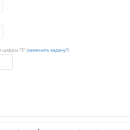
ем цифры
"3"
(
заменить задачу?
)