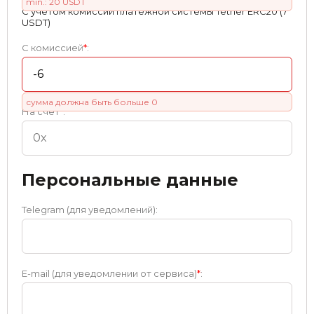
min.: 20 USDT
С учетом комиссии платежной системы Tether ERC20 (7
USDT)
С комиссией
*
:
сумма должна быть больше 0
На счет
*
:
Персональные данные
Telegram (для уведомлений):
E-mail (для уведомлении от сервиса)
*
: