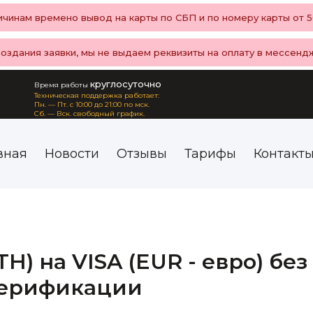
чинам времено вывод на карты по СБП и по номеру карты от 50
создания заявки, мы не выдаем реквизиты на оплату в мессенд
круглосуточно
Время работы
Техническая поддержка работает:
Пн. — Пт. с 10:00 до 21:00 по мск.
Сб. — Вск. свободный график.
вная
Новости
Отзывы
Тарифы
Контакт
H) на VISA (EUR - евро) без
верификации