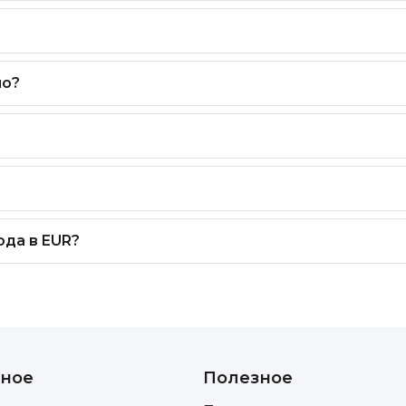
но?
да в EUR?
ное
Полезное