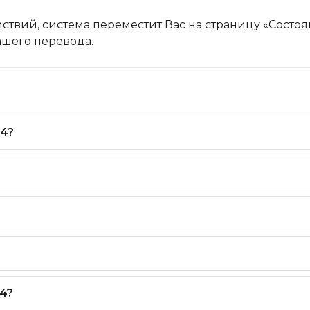
ствий, система переместит Вас на страницу «Состо
вашего перевода.
24?
4?