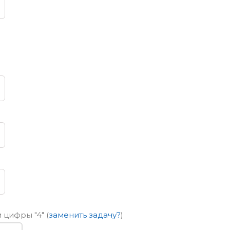
ем цифры
"4"
(
заменить задачу?
)