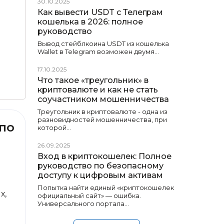
30.10.2025
Как вывести USDT с Телеграм
кошелька в 2026: полное
руководство
Вывод стейблкоина USDT из кошелька
Wallet в Telegram возможен двумя…
17.10.2025
Что такое «треугольник» в
криптовалюте и как не стать
соучастником мошенничества
Треугольник в криптовалюте - одна из
разновидностей мошенничества, при
 по
которой…
26.09.2025
Вход в криптокошелек: Полное
руководство по безопасному
доступу к цифровым активам
Попытка найти единый «криптокошелек
х,
официальный сайт» — ошибка.
Универсального портала…