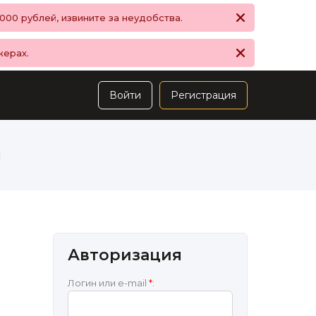
00 рублей, извините за неудобства.
жерах.
Войти
Регистрация
ы
Авторизация
Логин или e-mail
*
: