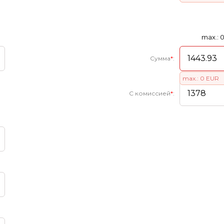
max.: 
Сумма
*
:
max.: 0 EUR
С комиссией
*
: