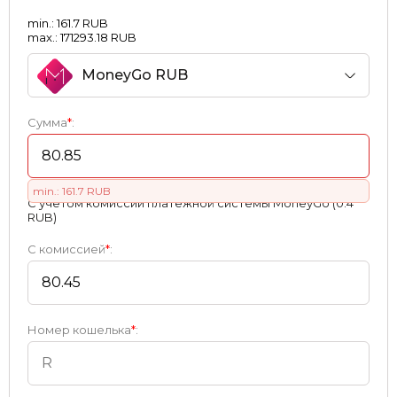
min.: 161.7 RUB
max.: 171293.18 RUB
MoneyGo RUB
Сумма
*
:
min.: 161.7 RUB
С учетом комиссии платежной системы MoneyGo (0.4
RUB)
С комиссией
*
:
Номер кошелька
*
: