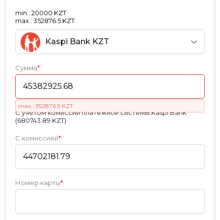
min.: 20000 KZT
max.: 352876.5 KZT
Kaspi Bank KZT
Сумма
*
:
max.: 352876.5 KZT
С учетом комиссии платежной системы Kaspi Bank
(680743.89 KZT)
С комиссией
*
:
Номер карты
*
: